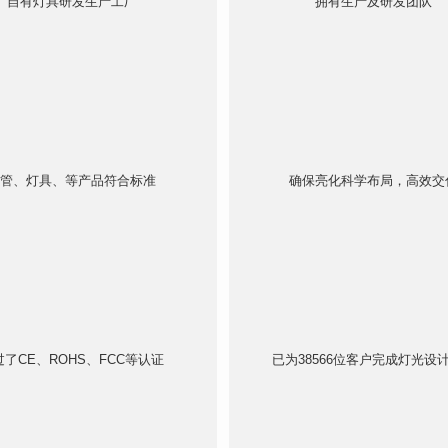
自有灯具研发生产工厂
拥有生产及研发团队
线管、灯具、等产品符合标准
确保亮化科学布局，高效交
过了CE、ROHS、FCC等认证
已为38566位客户完成灯光设