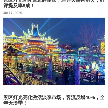
景区灯光亮化营造静谧夜，差评关键词消失，好
评提及率8成！
Jul 17, 2026
景区灯光亮化激活淡季市场，客流反增40%，全
年无淡季！