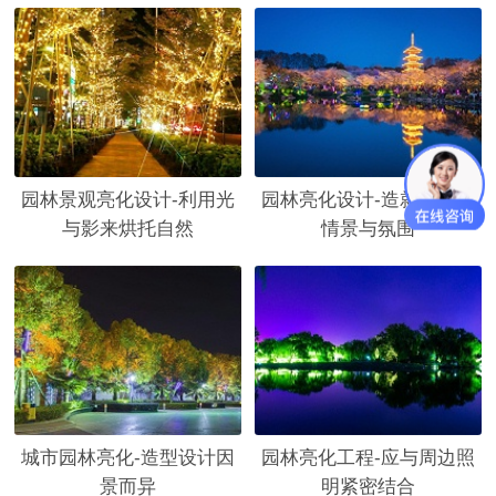
园林景观亮化设计-利用光
园林亮化设计-造就灯光的
与影来烘托自然
情景与氛围
城市园林亮化-造型设计因
园林亮化工程-应与周边照
景而异
明紧密结合