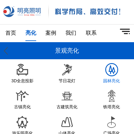
首页
亮化
案例
我们
联系
景观亮化
3D全息投影
节日花灯
园林亮化
古镇亮化
古建筑亮化
铁塔亮化
游乐园亮化
山体亮化
广场亮化