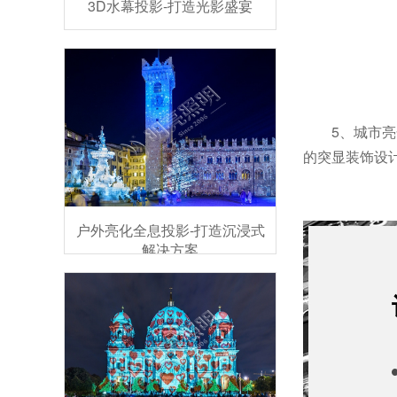
3D水幕投影-打造光影盛宴
5、城市
的突显装饰设
户外亮化全息投影-打造沉浸式
解决方案