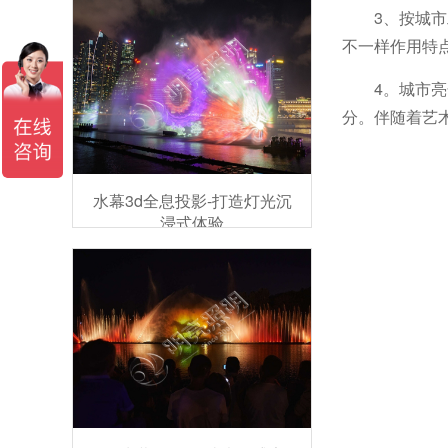
3、按城
不一样作用特
4。城市
分。伴随着艺
水幕3d全息投影-打造灯光沉
浸式体验