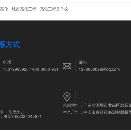
亮化
城市亮化工程
亮化工程是什么
系方式
电话
邮箱
15819993920 / 400-0000-951
1278066096@qq.com
总部地址：广东省深圳市龙岗区碧新
明
百度统计
生产厂址：中山市古镇镇海洲村麒麟
：
粤ICP备2024245671