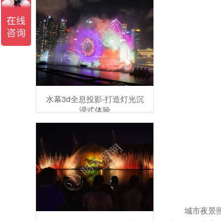
水幕3d全息投影-打造灯光沉
浸式体验
城市夜景