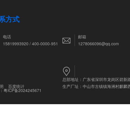
系方式
电话
邮箱
15819993920 / 400-0000-951
1278066096@qq.com
总部地址：广东省深圳市龙岗区碧新
明
百度统计
生产厂址：中山市古镇镇海洲村麒麟
：
粤ICP备2024245671