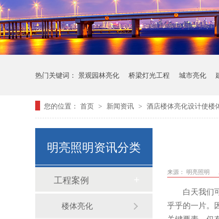
热门关键词：
景观园林亮化
桥梁灯光工程
城市亮化
您的位置：
首页
新闻资讯
酒店楼体亮化设计使楼
>
>
明亮照明资讯分类
来源：
明亮照明
工程案例
白天我们
乎乎的一片。
楼体亮化
关键要素。仅