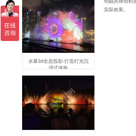
明颇具律动和
实际效果。
水幕3d全息投影-打造灯光沉
浸式体验