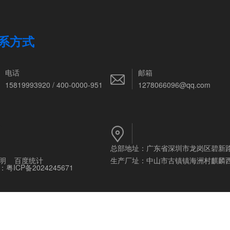
系方式
电话
邮箱
15819993920 / 400-0000-951
1278066096@qq.com
总部地址：广东省深圳市龙岗区碧新
明
百度统计
生产厂址：中山市古镇镇海洲村麒麟
：
粤ICP备2024245671