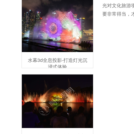
光对文化旅游
要非常得当，
水幕3d全息投影-打造灯光沉
浸式体验