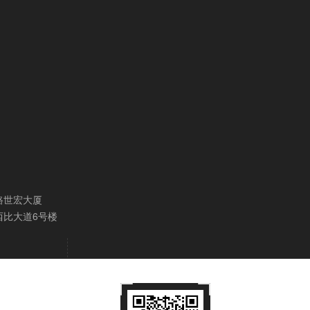
路世宏大厦
西比大道6号楼