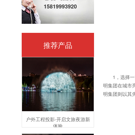
15819993920
推荐产品
1，选择
明集团在城市
明集团则以其
户外工程投影-开启文旅夜游新
体验