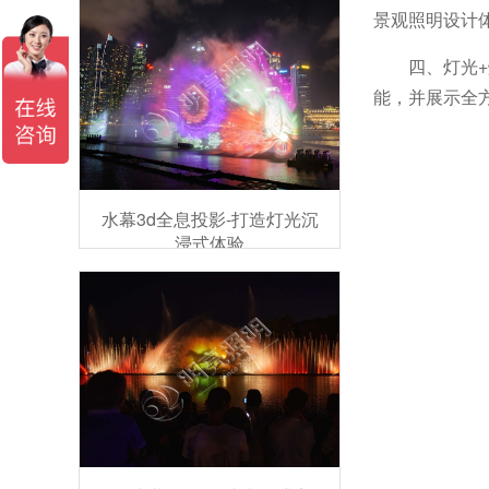
景观照明设计
四、灯光
能，并展示全
水幕3d全息投影-打造灯光沉
浸式体验