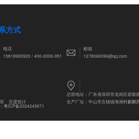
系方式
电话
邮箱
15819993920 / 400-0000-951
1278066096@qq.com
总部地址：广东省深圳市龙岗区碧新
明
百度统计
生产厂址：中山市古镇镇海洲村麒麟
：
粤ICP备2024245671