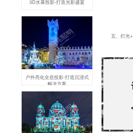
3D水幕投影-打造光影盛宴
五、灯光
户外亮化全息投影-打造沉浸式
解决方案