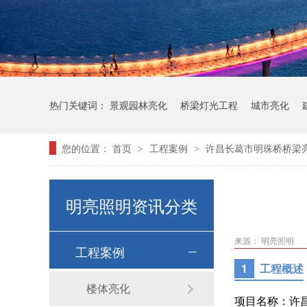
热门关键词：
景观园林亮化
桥梁灯光工程
城市亮化
您的位置：
首页
工程案例
许昌长葛市明珠桥桥梁
>
>
明亮照明资讯分类
来源： 明亮照明
工程案例
1
工程概述
楼体亮化
项目名称：许