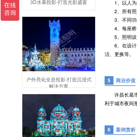
3D水幕投影-打造光影盛宴
1、以人为本
2、所有照明
3、不同功能
4、每座桥都
5、照明设施
6、在设计时
洁、更换等。
户外亮化全息投影-打造沉浸式
5
商业价值
解决方案
许昌长葛市明
利于城市夜间
6
案例赏析