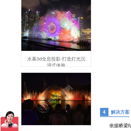
水幕3d全息投影-打造灯光沉
浸式体验
4
解决方案
依据桥梁结构