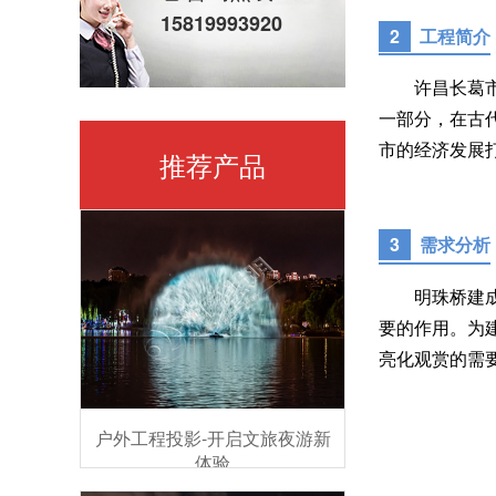
15819993920
2
工程简介
许昌长葛市明
一部分，在古
市的经济发展
推荐产品
3
需求分析
明珠桥建成后
要的作用。为
亮化观赏的需
户外工程投影-开启文旅夜游新
体验