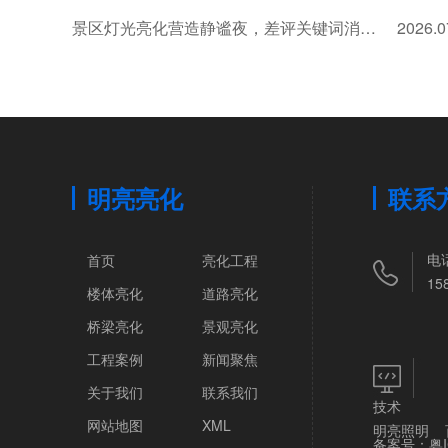
景区灯光亮化营造静谧夜，差评关键词消失，好评提及率8成！
2026.0
明亮亮化
联系
电
首页
亮化工程
15
楼体亮化
道路亮化
桥梁亮化
景观亮化
工程案例
新闻聚焦
关于我们
联系我们
技术
网站地图
XML
明亮照明
备案号：
粤I