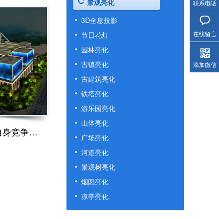
景观亮化
联系电话
3D全息投影
在线留言
节日花灯
园林亮化
古镇亮化
添加微信
古建筑亮化
铁塔亮化
游乐园亮化
山体亮化
写字楼夜景亮化-提升自身竞争能力
广场亮化
河道亮化
景观树亮化
烟囱亮化
凉亭亮化