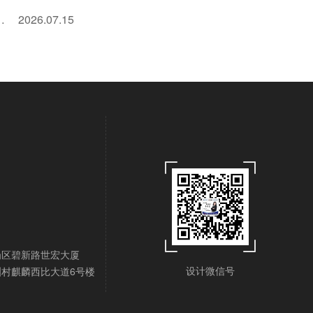
反增40%，全年无淡季！
2026.07.15
岗区碧新路世宏大厦
设计微信号
村麒麟西比大道6号楼