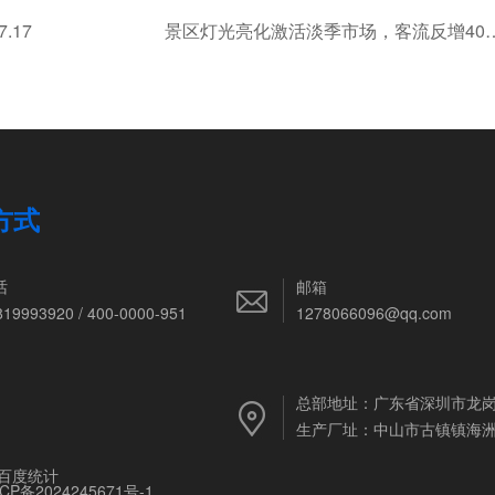
7.17
景区灯光亮化激活淡季市场，客流
方式
话
邮箱
819993920 / 400-0000-951
1278066096@qq.com
总部地址：广东省深圳市龙
生产厂址：中山市古镇镇海洲
百度统计
CP备2024245671号-1