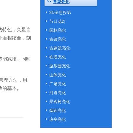
景观亮化
3D全息投影
节日花灯
的特色，突显自
园林亮化
环境相结合，刻
古镇亮化
古建筑亮化
明亮智慧照明集团获评“青爱慈善家委员会公益善行单位”
铁塔亮化
节能减排，同时
游乐园亮化
山体亮化
管理方法，用
广场亮化
效的基本。
河道亮化
祝贺！荆明慧(辉)被特聘为北京青爱教育基金会慈善家委员会执行主任
景观树亮化
烟囱亮化
凉亭亮化