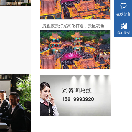
在线留言
忽视夜景灯光亮化打造，景区夜色单调枯燥，大幅降低游客停留时长
添加微信
景区缺少主题化灯光设计，夜景毫无记忆点，难以撬动夜游消费人群
咨询热线
15819993920
只亮不美无夜游灯光设计，景区夜晚冷清，错失大量客流