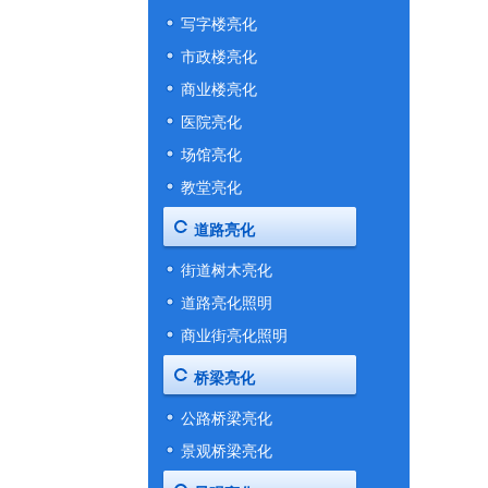
写字楼亮化
灯光设计缺乏夜游氛围，景区夜晚冷清，难成网红打卡地
市政楼亮化
商业楼亮化
医院亮化
场馆亮化
教堂亮化
道路亮化
景区灯光亮化色调搭配杂乱违和，直接拉低整体游览体验
街道树木亮化
道路亮化照明
商业街亮化照明
桥梁亮化
公路桥梁亮化
景观桥梁亮化
景区忽视人文元素灯光亮化融合，难以打造专属文旅名片